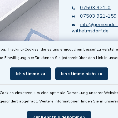
07503 921-0
07503 921-159
info@gemeinde-
wilhelmsdorf.de
Quicklinks
og. Tracking-Cookies, die es uns ermöglichen besser zu versteh
te Einwilligung hierfür können Sie jederzeit über den Link in uns
Baupilot
Ich stimme zu
Ich stimme nicht zu
Serviceportal Baden
Württemberg
Website in Leichter
Cookies einsetzen, um eine optimale Darstellung unserer Website
 gesondert abgefragt. Weitere Informationen finden Sie in unser
Zur Kenntnis genommen