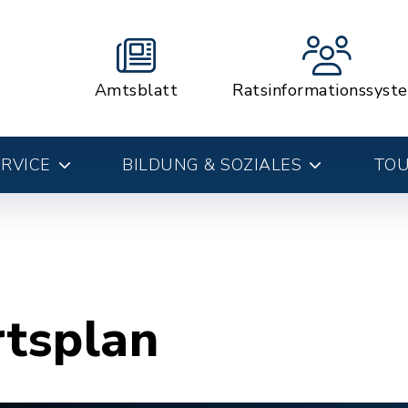
Amtsblatt
Ratsinformationssyst
RVICE
BILDUNG & SOZIALES
TOU
rtsplan