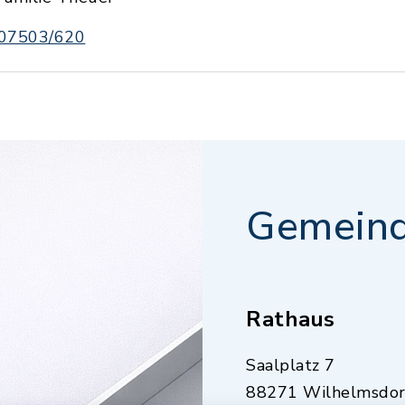
07503/620
Gemeind
Rathaus
Saalplatz 7
88271 Wilhelmsdor