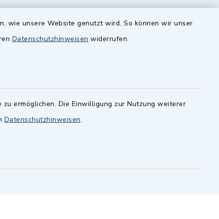
zusätzlich:
en, wie unsere Website genutzt wird. So können wir unser
Montag 14.00-16.00 Uhr
eren
Datenschutzhinweisen
widerrufen.
Donnerstag 15.00-18.00 Uhr
 zu ermöglichen. Die Einwilligung zur Nutzung weiterer
en
Datenschutzhinweisen
.
-
 Sprache