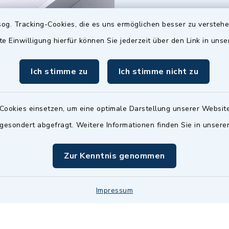
07503 921-0
og. Tracking-Cookies, die es uns ermöglichen besser zu versteh
07503 921-159
te Einwilligung hierfür können Sie jederzeit über den Link in uns
info@gemeinde-
wilhelmsdorf.de
Ich stimme zu
Ich stimme nicht zu
Quicklinks
Cookies einsetzen, um eine optimale Darstellung unserer Website
Baupilot
 gesondert abgefragt. Weitere Informationen finden Sie in unser
Serviceportal Baden
Zur Kenntnis genommen
Württemberg
Website in Leichter
Impressum