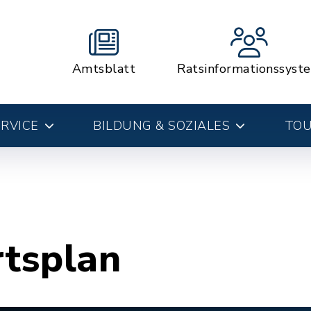
Amtsblatt
Ratsinformationssyst
RVICE
BILDUNG & SOZIALES
TOU
rtsplan