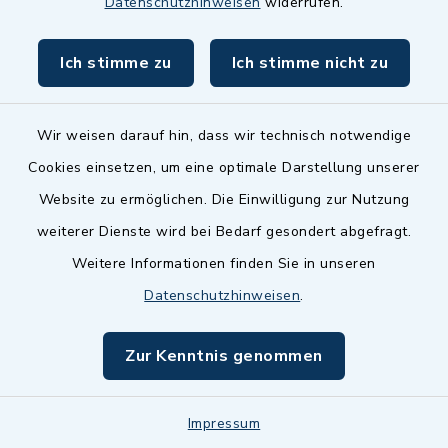
Datenschutzhinweisen
widerrufen.
Vermögensberatung
Hauptgeschäftsstelle
Ich stimme zu
Ich stimme nicht zu
- Gerhard Fischer
Wir weisen darauf hin, dass wir technisch notwendige
Rotäcker 14, 88271
Cookies einsetzen, um eine optimale Darstellung unserer
Wilhelmsdorf
Website zu ermöglichen. Die Einwilligung zur Nutzung
Fischer Gerhard
weiterer Dienste wird bei Bedarf gesondert abgefragt.
07503 9167310
Weitere Informationen finden Sie in unseren
Datenschutzhinweisen
.
Deutsche
Zur Kenntnis genommen
Vermögensberatung
Hauptgeschäftsstelle
Impressum