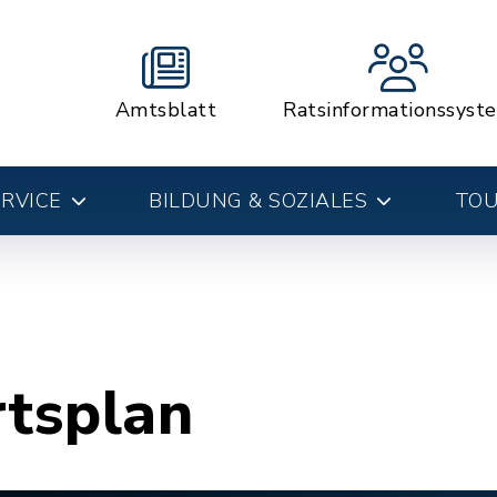
Amtsblatt
Ratsinformationssyst
RVICE
BILDUNG & SOZIALES
TOU
rtsplan