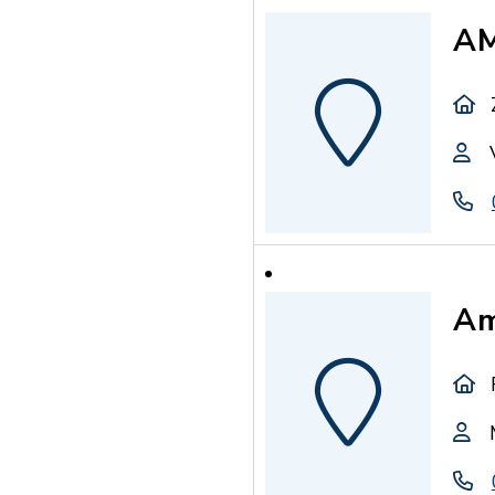
AM
Am