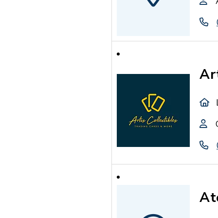
Ar
At