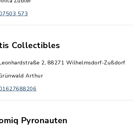
Anita Zubler
07503 573
tis Collectibles
Leonhardstraße 2, 88271 Wilhelmsdorf-Zußdorf
Grünwald Arthur
01627688206
omiq Pyronauten