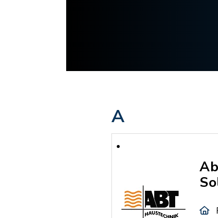
A
Ab
So