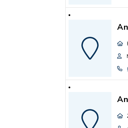
An
An