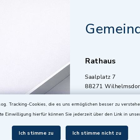
Gemeind
Rathaus
Saalplatz 7
88271 Wilhelmsdor
07503 921-0
og. Tracking-Cookies, die es uns ermöglichen besser zu versteh
07503 921-159
te Einwilligung hierfür können Sie jederzeit über den Link in uns
info@gemeinde-
wilhelmsdorf.de
Ich stimme zu
Ich stimme nicht zu