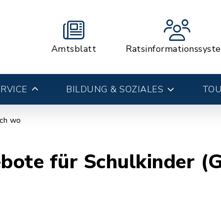
Amtsblatt
Ratsinformationssyst
RVICE
BILDUNG & SOZIALES
TOU
ich wo
ote für Schulkinder (G
n