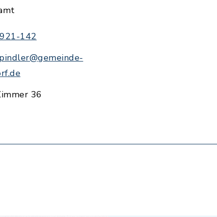
amt
 921-142
.spindler@gemeinde-
rf.de
Zimmer 36