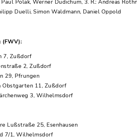
 Paul Polak, Werner Dudichum, 3. R.: Andreas Rot
Philipp Duelli, Simon Waldmann, Daniel Oppold
g (FWV):
n 7, Zußdorf
enstraße 2, Zußdorf
n 29, Pfrungen
 Obstgarten 11, Zußdorf
Lärchenweg 3, Wilhelmsdorf
ere Lußstraße 25, Esenhausen
ld 7/1, Wilhelmsdorf