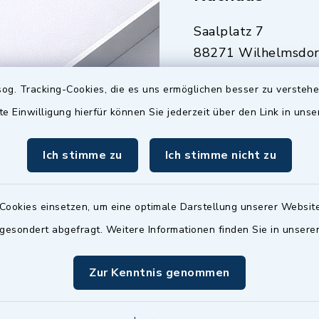
Saalplatz 7
88271 Wilhelmsdor
07503 921-0
og. Tracking-Cookies, die es uns ermöglichen besser zu versteh
07503 921-159
te Einwilligung hierfür können Sie jederzeit über den Link in uns
info@gemeinde-
wilhelmsdorf.de
Ich stimme zu
Ich stimme nicht zu
Quicklinks
Cookies einsetzen, um eine optimale Darstellung unserer Website
 gesondert abgefragt. Weitere Informationen finden Sie in unser
Baupilot
Serviceportal Baden
Zur Kenntnis genommen
Württemberg
Website in Leichter