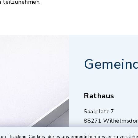
n teilzunehmen.
Gemeind
Rathaus
Saalplatz 7
88271 Wilhelmsdor
07503 921-0
og. Tracking-Cookies, die es uns ermöglichen besser zu versteh