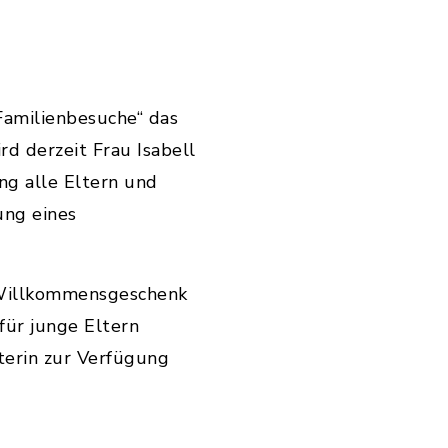
amilienbesuche“ das
d derzeit Frau Isabell
g alle Eltern und
ung eines
s Willkommensgeschenk
für junge Eltern
aterin zur Verfügung