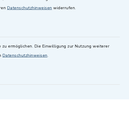
Montag 14.00-16.00 Uhr
eren
Datenschutzhinweisen
widerrufen.
Donnerstag 15.00-18.00 Uhr
 zu ermöglichen. Die Einwilligung zur Nutzung weiterer
en
Datenschutzhinweisen
.
-
 Sprache
efreiheit
Datenschutz
Impressum