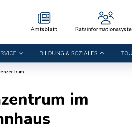
Amtsblatt
Ratsinformationssyst
RVICE
BILDUNG & SOZIALES
TOU
ienzentrum
nzentrum im
nnhaus