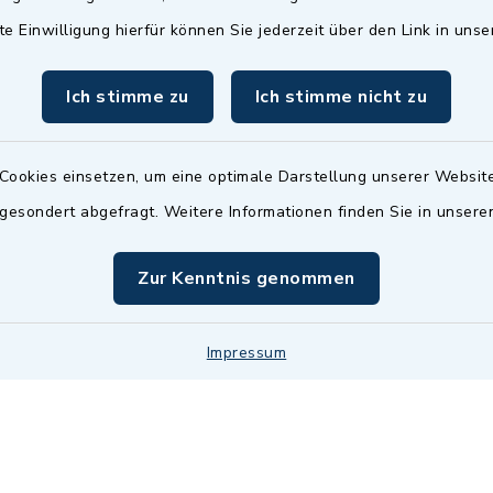
07503 921-159
te Einwilligung hierfür können Sie jederzeit über den Link in uns
info@gemeinde-
wilhelmsdorf.de
Ich stimme zu
Ich stimme nicht zu
Quicklinks
Cookies einsetzen, um eine optimale Darstellung unserer Website
 gesondert abgefragt. Weitere Informationen finden Sie in unser
Baupilot
Serviceportal Baden
Zur Kenntnis genommen
Württemberg
Website in Leichter
Impressum
Kontakt
Barrier