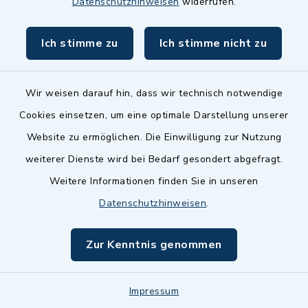
Angebote
Datenschutzhinweisen
widerrufen.
Lindenstraße 27, 88271
Ich stimme zu
Ich stimme nicht zu
Wilhelmsdorf-Zußdorf
Wir weisen darauf hin, dass wir technisch notwendige
Stephanie Prescher
Cookies einsetzen, um eine optimale Darstellung unserer
0157 88689902
Website zu ermöglichen. Die Einwilligung zur Nutzung
weiterer Dienste wird bei Bedarf gesondert abgefragt.
Weitere Informationen finden Sie in unseren
F
Datenschutzhinweisen
.
Zur Kenntnis genommen
Fahr Service
Handlögten
Impressum