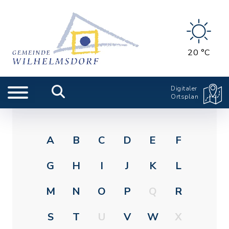
20 °C
Digitaler
Ortsplan
A
B
C
D
E
F
G
H
I
J
K
L
M
N
O
P
Q
R
S
T
U
V
W
X