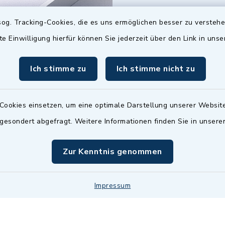
07503 921-0
og. Tracking-Cookies, die es uns ermöglichen besser zu versteh
07503 921-159
te Einwilligung hierfür können Sie jederzeit über den Link in uns
info@gemeinde-
wilhelmsdorf.de
Ich stimme zu
Ich stimme nicht zu
Quicklinks
Cookies einsetzen, um eine optimale Darstellung unserer Website
Baupilot
 gesondert abgefragt. Weitere Informationen finden Sie in unser
Serviceportal Baden
Zur Kenntnis genommen
Württemberg
Website in Leichter
Impressum