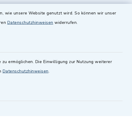
zusätzlich:
en, wie unsere Website genutzt wird. So können wir unser
Montag 14.00-16.00 Uhr
eren
Datenschutzhinweisen
widerrufen.
Donnerstag 15.00-18.00 Uhr
 zu ermöglichen. Die Einwilligung zur Nutzung weiterer
en
Datenschutzhinweisen
.
-
 Sprache