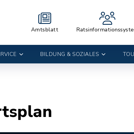
Amtsblatt
Ratsinformationssyst
RVICE
BILDUNG & SOZIALES
TOU
rtsplan