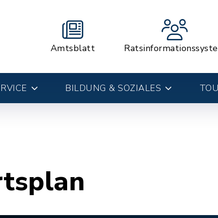
Amtsblatt
Ratsinformationssyst
RVICE
BILDUNG & SOZIALES
TOU
rtsplan