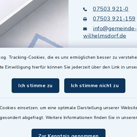
07503 921-0
07503 921-159
info@gemeinde-
wilhelmsdorf.de
Quicklinks
og. Tracking-Cookies, die es uns ermöglichen besser zu versteh
te Einwilligung hierfür können Sie jederzeit über den Link in uns
Baupilot
Ich stimme zu
Ich stimme nicht zu
Serviceportal Baden
Württemberg
Website in Leichter
Cookies einsetzen, um eine optimale Darstellung unserer Website
 gesondert abgefragt. Weitere Informationen finden Sie in unser
Zur Kenntnis genommen