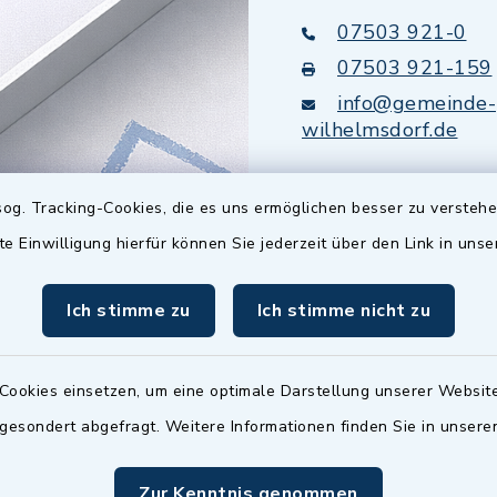
07503 921-0
07503 921-159
info@gemeinde-
wilhelmsdorf.de
Quicklinks
og. Tracking-Cookies, die es uns ermöglichen besser zu versteh
te Einwilligung hierfür können Sie jederzeit über den Link in uns
Baupilot
Ich stimme zu
Ich stimme nicht zu
Serviceportal Baden
Württemberg
Website in Leichter
Cookies einsetzen, um eine optimale Darstellung unserer Website
 gesondert abgefragt. Weitere Informationen finden Sie in unser
Zur Kenntnis genommen