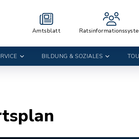
Amtsblatt
Ratsinformationssyst
RVICE
BILDUNG & SOZIALES
TOU
rtsplan