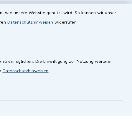
zusätzlich:
en, wie unsere Website genutzt wird. So können wir unser
Montag 14.00-16.00 Uhr
eren
Datenschutzhinweisen
widerrufen.
Donnerstag 15.00-18.00 Uhr
 zu ermöglichen. Die Einwilligung zur Nutzung weiterer
en
Datenschutzhinweisen
.
-
 Sprache