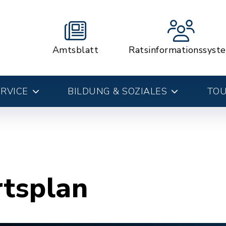
Amtsblatt
Ratsinformationssyst
RVICE
BILDUNG & SOZIALES
TOU
rtsplan