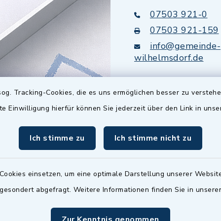
07503 921-0
07503 921-159
info@gemeinde-
wilhelmsdorf.de
Quicklinks
og. Tracking-Cookies, die es uns ermöglichen besser zu versteh
te Einwilligung hierfür können Sie jederzeit über den Link in uns
Baupilot
Ich stimme zu
Ich stimme nicht zu
Serviceportal Baden
Württemberg
Website in Leichter
Cookies einsetzen, um eine optimale Darstellung unserer Website
 gesondert abgefragt. Weitere Informationen finden Sie in unser
Zur Kenntnis genommen