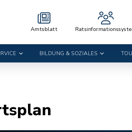
Amtsblatt
Ratsinformationssyst
RVICE
BILDUNG & SOZIALES
TOU
rtsplan