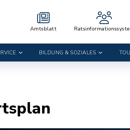
Amtsblatt
Ratsinformationssyst
RVICE
BILDUNG & SOZIALES
TOU
rtsplan