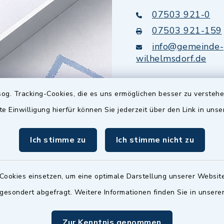
07503 921-0
07503 921-159
info@gemeinde-
wilhelmsdorf.de
Quicklinks
og. Tracking-Cookies, die es uns ermöglichen besser zu versteh
te Einwilligung hierfür können Sie jederzeit über den Link in uns
Baupilot
Ich stimme zu
Ich stimme nicht zu
Serviceportal Baden
Württemberg
Website in Leichter
Cookies einsetzen, um eine optimale Darstellung unserer Website
 gesondert abgefragt. Weitere Informationen finden Sie in unser
Zur Kenntnis genommen