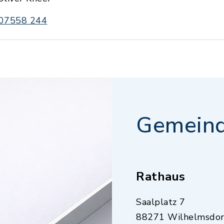
07558 244
Gemeind
Rathaus
Saalplatz 7
88271 Wilhelmsdor