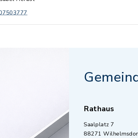
07503777
Gemeind
Rathaus
Saalplatz 7
88271 Wilhelmsdor