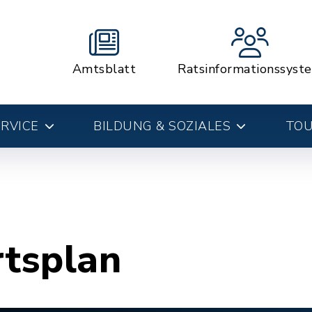
Amtsblatt
Ratsinformationssyst
RVICE
BILDUNG & SOZIALES
TOU
rtsplan