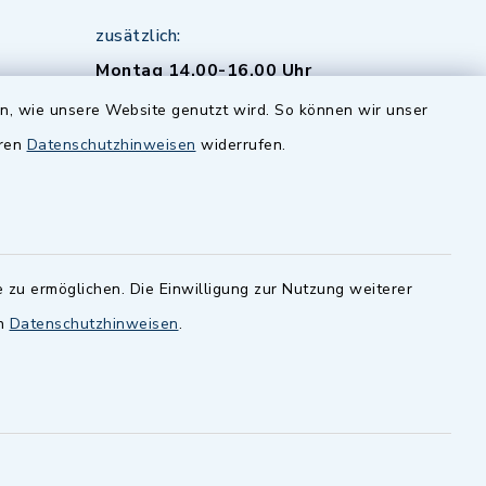
zusätzlich:
Montag 14.00-16.00 Uhr
Donnerstag 15.00-18.00 Uhr
en, wie unsere Website genutzt wird. So können wir unser
eren
Datenschutzhinweisen
widerrufen.
 zu ermöglichen. Die Einwilligung zur Nutzung weiterer
-
en
Datenschutzhinweisen
.
 Sprache