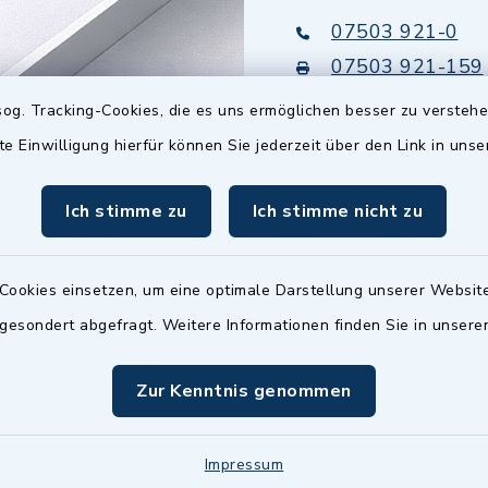
07503 921-0
07503 921-159
info@gemeinde-
og. Tracking-Cookies, die es uns ermöglichen besser zu versteh
wilhelmsdorf.de
te Einwilligung hierfür können Sie jederzeit über den Link in uns
Quicklinks
Ich stimme zu
Ich stimme nicht zu
Baupilot
Cookies einsetzen, um eine optimale Darstellung unserer Website
Serviceportal Baden
 gesondert abgefragt. Weitere Informationen finden Sie in unser
Württemberg
Website in Leichter
Zur Kenntnis genommen
Impressum