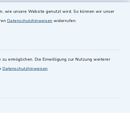
zusätzlich:
en, wie unsere Website genutzt wird. So können wir unser
Montag 14.00-16.00 Uhr
eren
Datenschutzhinweisen
widerrufen.
Donnerstag 15.00-18.00 Uhr
 zu ermöglichen. Die Einwilligung zur Nutzung weiterer
en
Datenschutzhinweisen
.
-
 Sprache