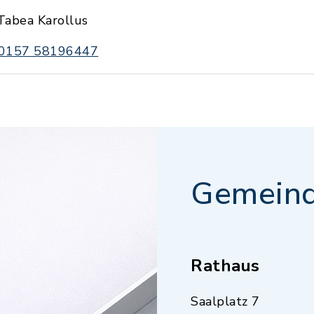
Tabea Karollus
0157 58196447
Gemeind
Rathaus
Saalplatz 7