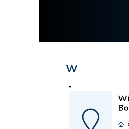
W
Wi
Bo