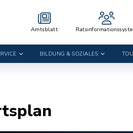
Amtsblatt
Ratsinformationssyst
RVICE
BILDUNG & SOZIALES
TOU
rtsplan