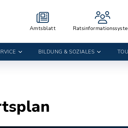
Amtsblatt
Ratsinformationssyst
RVICE
BILDUNG & SOZIALES
TOU
rtsplan