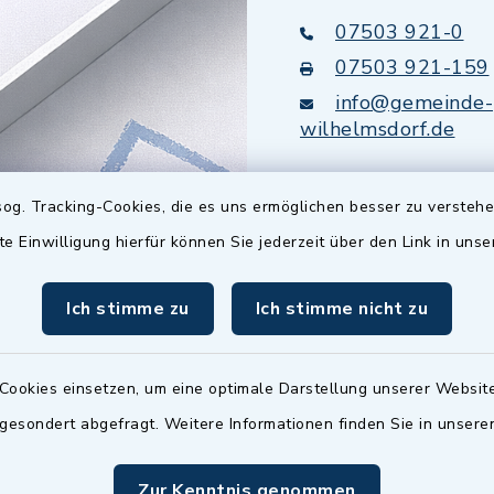
07503 921-0
07503 921-159
info@gemeinde-
wilhelmsdorf.de
Quicklinks
og. Tracking-Cookies, die es uns ermöglichen besser zu versteh
te Einwilligung hierfür können Sie jederzeit über den Link in uns
Baupilot
Ich stimme zu
Ich stimme nicht zu
Serviceportal Baden
Württemberg
Website in Leichter
Cookies einsetzen, um eine optimale Darstellung unserer Website
 gesondert abgefragt. Weitere Informationen finden Sie in unser
Zur Kenntnis genommen