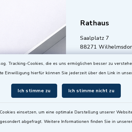
Rathaus
Saalplatz 7
88271 Wilhelmsdor
07503 921-0
og. Tracking-Cookies, die es uns ermöglichen besser zu versteh
07503 921-159
te Einwilligung hierfür können Sie jederzeit über den Link in uns
info@gemeinde-
wilhelmsdorf.de
Ich stimme zu
Ich stimme nicht zu
Quicklinks
Cookies einsetzen, um eine optimale Darstellung unserer Website
Baupilot
 gesondert abgefragt. Weitere Informationen finden Sie in unser