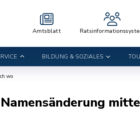
Amtsblatt
Ratsinformationssyst
RVICE
BILDUNG & SOZIALES
TOU
ich wo
 Namensänderung mitte