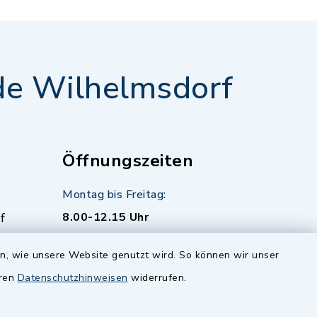
e Wilhelmsdorf
Öffnungszeiten
Montag bis Freitag:
f
8.00-12.15 Uhr
zusätzlich:
en, wie unsere Website genutzt wird. So können wir unser
Montag 14.00-16.00 Uhr
eren
Datenschutzhinweisen
widerrufen.
Donnerstag 15.00-18.00 Uhr