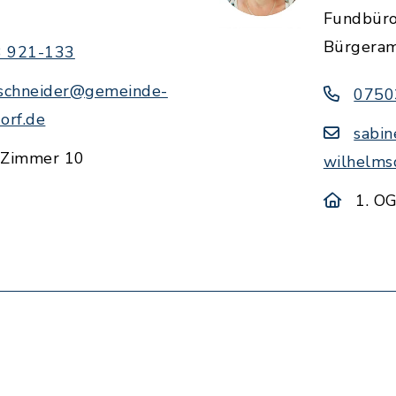
t
Fundbür
Bürgera
 921-133
.schneider@gemeinde-
0750
orf.de
sabin
 Zimmer 10
wilhelms
1. O