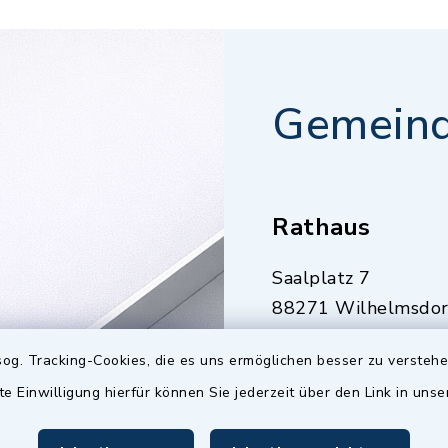
Gemeind
Rathaus
Saalplatz 7
88271 Wilhelmsdor
07503 921-0
og. Tracking-Cookies, die es uns ermöglichen besser zu versteh
07503 921-159
te Einwilligung hierfür können Sie jederzeit über den Link in uns
info@gemeinde-
wilhelmsdorf.de