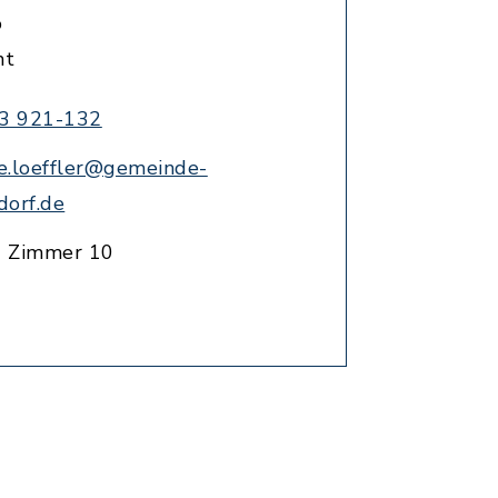
o
mt
3 921-132
e.loeffler@gemeinde-
dorf.de
G Zimmer 10