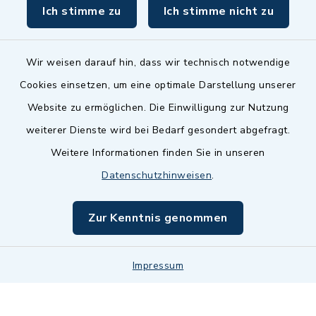
Ich stimme zu
Ich stimme nicht zu
Wir weisen darauf hin, dass wir technisch notwendige
Cookies einsetzen, um eine optimale Darstellung unserer
Website zu ermöglichen. Die Einwilligung zur Nutzung
Kontakt
weiterer Dienste wird bei Bedarf gesondert abgefragt.
Weitere Informationen finden Sie in unseren
Barrierefreiheit
Datenschutzhinweisen
.
Datenschutz
Zur Kenntnis genommen
Impressum
Sitemap
Impressum
Cookie-Einstellungen